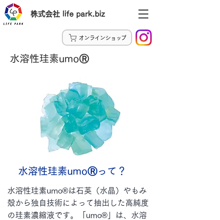
株式会社 life park.biz
オンラインショップ
​水溶性珪素umoⓇ
水溶性珪素umoⓇって？
水溶性珪素umo®は石英（水晶）やもみ
殻から独自技術によって抽出した高純度
の珪素濃縮液です。「umo®」は、水溶