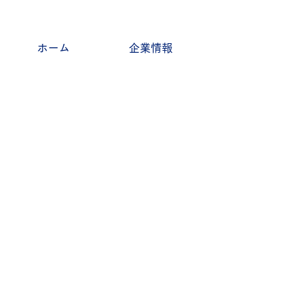
ホーム
企業情報
​会社概要
事業内容
沿革
NEWS
企業理念
​お知らせ
研究開発
プレスリリース
取引先
イベント情報
協賛団体
展示会情報
採用情報
商品情報
F​＆Q
商品一覧
ケイ素について
健康美容食品
よくある質問
スキンケア
Q＆A
健康雑貨
日用品
受託分析