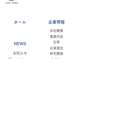
ホーム
企業情報
​会社概要
事業内容
沿革
NEWS
企業理念
​お知らせ
研究開発
プレスリリース
取引先
イベント情報
協賛団体
展示会情報
採用情報
商品情報
F​＆Q
商品一覧
ケイ素について
健康美容食品
よくある質問
スキンケア
Q＆A
健康雑貨