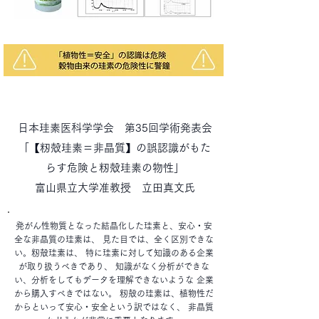
日本珪素医科学学会 第35回学術発表会
「【籾殻珪素＝非晶質】の誤認識がもた
らす危険と籾殻珪素の物性」
富山県立大学准教授 立田真文氏
発がん性物質となった結晶化した珪素と、安心・安
全な非晶質の珪素は、 見た目では、全く区別できな
い。籾殻珪素は、 特に珪素に対して知識のある企業
が取り扱うべきであり、 知識がなく分析ができな
い、分析をしてもデータを理解できないような 企業
から購入すべきではない。 籾殻の珪素は、植物性だ
からといって安心・安全という訳ではなく、 非晶質